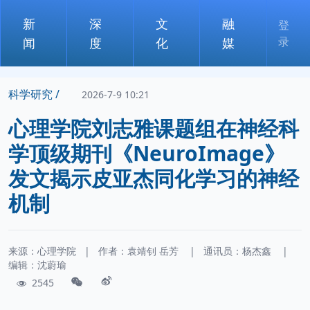
新
深
文
融
登
录
闻
度
化
媒
科学研究 /
2026-7-9 10:21
心理学院刘志雅课题组在神经科
学顶级期刊《NeuroImage》
发文揭示皮亚杰同化学习的神经
机制
来源：心理学院
|
作者：
袁靖钊
岳芳
|
通讯员：
杨杰鑫
|
编辑：沈蔚瑜
2545