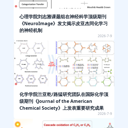
心理学院刘志雅课题组在神经科学顶级期刊
《NeuroImage》发文揭示皮亚杰同化学习
的神经机制
2026-7-9
化学学院兰亚乾/路猛研究团队在国际化学顶
级期刊《Journal of the American
Chemical Society》上发表重要研究成果
2026-7-9