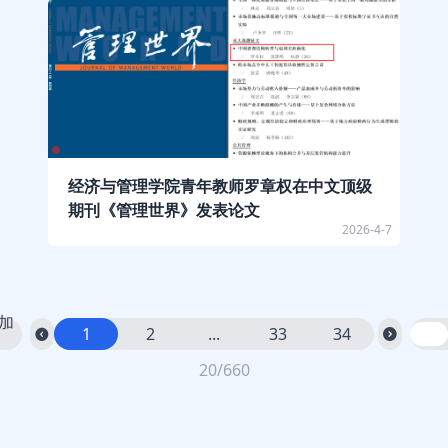
经济与管理学院青年教师罗章权在中文顶级
期刊《管理世界》发表论文
2026-4-7
加
1
2
...
33
34
20/660