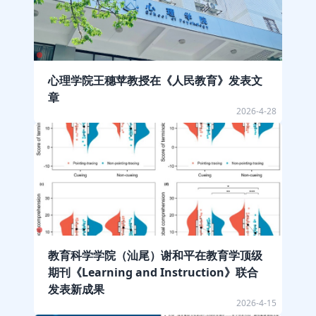
心理学院王穗苹教授在《人民教育》发表文
章
2026-4-28
教育科学学院（汕尾）谢和平在教育学顶级
期刊《Learning and Instruction》联合
发表新成果
2026-4-15