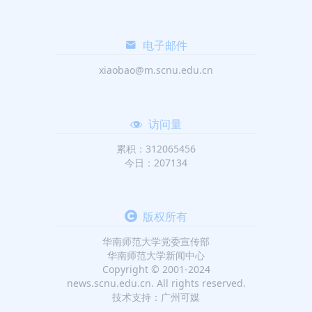
电子邮件
xiaobao@m.scnu.edu.cn
访问量
累积：312065456
今日：207134
版权所有
华南师范大学党委宣传部
华南师范大学新闻中心
Copyright © 2001-2024
news.scnu.edu.cn. All rights reserved.
技术支持：广州可媒