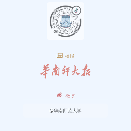
校报
微博
@华南师范大学