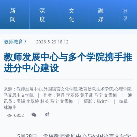
新
深
文
融
登
录
闻
度
化
媒
教师教育 /
2026-5-29 18:12
教师发展中心与多个学院携手推
进分中心建设
来源：教师发展中心,外国语言文化学院,教育信息技术学院,心理学院,
马克思主义学院
|
作者：
莫丹
李翠婷
黄子谦
马宁
文雪梅
|
通
讯员：
吴锡
李翠婷
林英
马宁
文雪梅
|
摄影：
杨文坤
|
编辑：
林海岸
6852
5月28日，学校教师发展中心与外国语言文化学