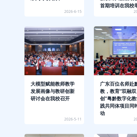
首期培训在我校
2026-6-15
2
大模型赋能教师教学
广东百位名师赴
发展画像与教研创新
教，教育“双融双
研讨会在我校召开
创”粤黔数字化教
践共同体项目同
动
2026-5-11
2