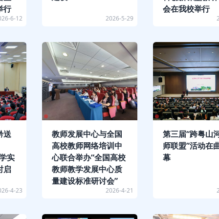
举行
会在我校举行
026-6-12
2026-5-29
黔送
教师发展中心与全国
第三届“跨粤山河
高校教师网络培训中
师联盟”活动在
学实
心联合举办“全国高校
幕
时启
教师教学发展中心质
量建设标准研讨会”
026-4-23
2026-4-21