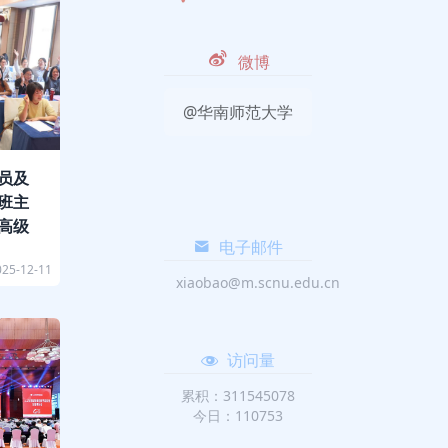
微博
@华南师范大学
员及
班主
高级
电子邮件
025-12-11
xiaobao@m.scnu.edu.cn
访问量
累积：311545078
今日：110753