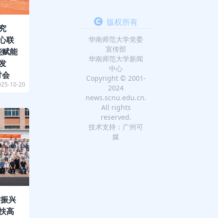
版权所有
究
华南师范大学党委
心联
宣传部
能赋能
华南师范大学新闻
发
中心
讨会
Copyright © 2001-
025-10-20
2024
news.scnu.edu.cn.
All rights
reserved.
技术支持：广州可
媒
村振兴
扶高