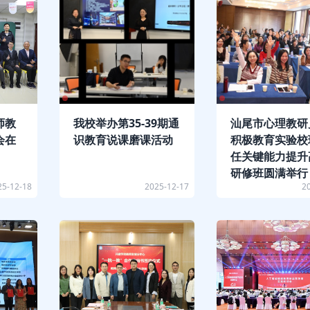
师教
我校举办第35-39期通
汕尾市心理教研
会在
识教育说课磨课活动
积极教育实验校
任关键能力提升
研修班圆满举行
25-12-18
2025-12-17
2