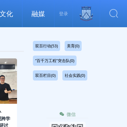
文化
融媒
登录
双百行动(53)
美育(0)
“百千万工程”突击队(0)
双百栏目(0)
社会实践(0)
小
微信
盟跨学
研讨