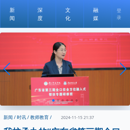
新
深
文
融
登
录
闻
度
化
媒
新闻 /
时讯 /
教师教育 /
2024-11-15 21:37