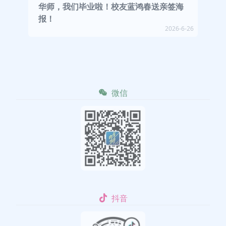
华师，我们毕业啦！校友蓝鸿春送亲签海
报！
2026-6-26
微信
抖音