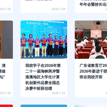
年年会暨校长论
026-7-29
2026-7-29
、清
我校学子在2026年第
广东省教育厅202
授做
二十一届海峡两岸暨
2026年新进干
坛”
港澳地区大学生计算
班在我校开班
机创新作品赛全国总
决赛中斩获佳绩
026-7-24
2026-7-23