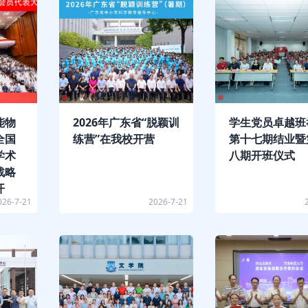
能物
2026年广东省“脱颖训
学生党员卓越班
全国
练营”在我校开营
第十七期结业暨
学术
八期开班仪式
战略
开
026-7-21
2026-7-21