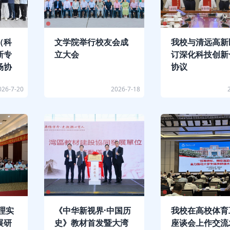
（科
文学院举行校友会成
我校与清远高新
新专
立大会
订深化科技创新
场协
协议
026-7-20
2026-7-18
地理实
《中华新视界·中国历
我校在高校体育
展研
史》教材首发暨大湾
座谈会上作交流