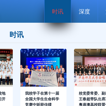
时讯
深度
时讯
校地
我校学子在第十一届
校党委常委、副
习开
全国大学生生命科学
王春超带队出席2
竞赛中斩获佳绩
粤港澳高校联盟