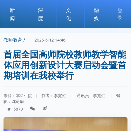
新
深
文
融
登
录
闻
度
化
媒
教师教育 /
2026-6-12 14:46
首届全国高师院校教师教学智能
体应用创新设计大赛启动会暨首
期培训在我校举行
来源：本科生院
|
作者：
李霓虹
|
通讯员：
李霓虹
|
编
辑：沈蔚瑜
5870