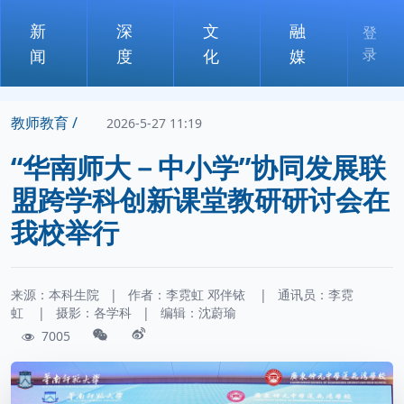
新
深
文
融
登
录
闻
度
化
媒
教师教育 /
2026-5-27 11:19
“华南师大－中小学”协同发展联
盟跨学科创新课堂教研研讨会在
我校举行
来源：本科生院
|
作者：
李霓虹
邓伴铱
|
通讯员：
李霓
虹
|
摄影：
各学科
|
编辑：沈蔚瑜
7005