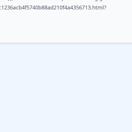
c1236acb4f5740b88ad210f4a4356713.html?