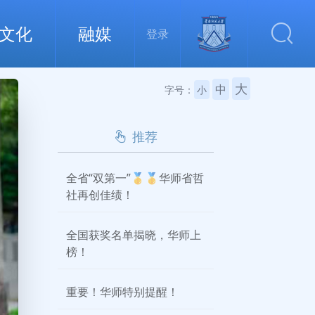
文化
融媒
登录
大
中
字号：
小
推荐
全省“双第一”🥇🥇华师省哲
社再创佳绩！
全国获奖名单揭晓，华师上
榜！
重要！华师特别提醒！