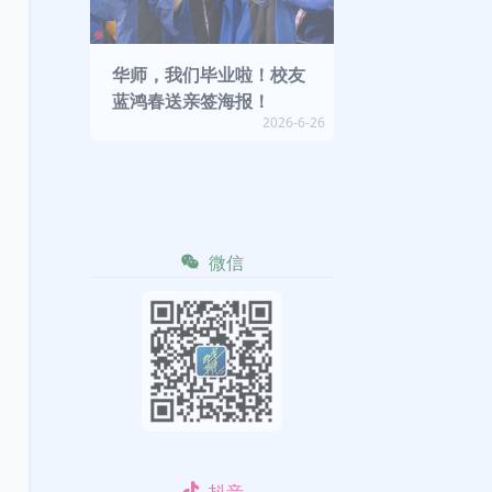
华师，我们毕业啦！校友
蓝鸿春送亲签海报！
2026-6-26
微信