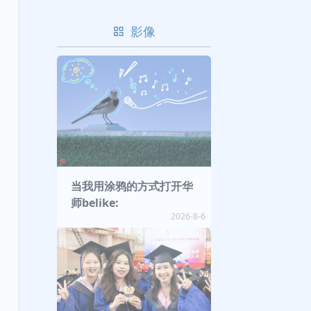
影像
当我用涂鸦的方式打开华
师belike:
2026-8-6