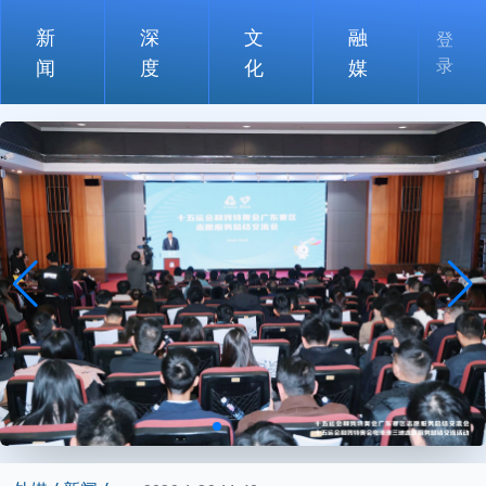
新
深
文
融
登
录
闻
度
化
媒