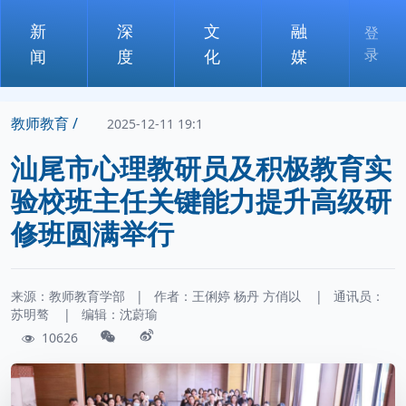
新
深
文
融
登
录
闻
度
化
媒
教师教育 /
2025-12-11 19:1
汕尾市心理教研员及积极教育实
验校班主任关键能力提升高级研
修班圆满举行
来源：教师教育学部
|
作者：
王俐婷
杨丹
方俏以
|
通讯员：
苏明骜
|
编辑：沈蔚瑜
10626