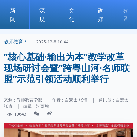
新
深
文
融
登
录
闻
度
化
媒
教师教育 /
2025-12-8 10:44
“核心基础·输出为本”教学改革
现场研讨会暨“跨粤山河·名师联
盟”示范引领活动顺利举行
来源：教师教育学部
|
作者：
白宏太
张倩
|
通讯员：
白宏太
张倩
|
编辑：沈蔚瑜
10643