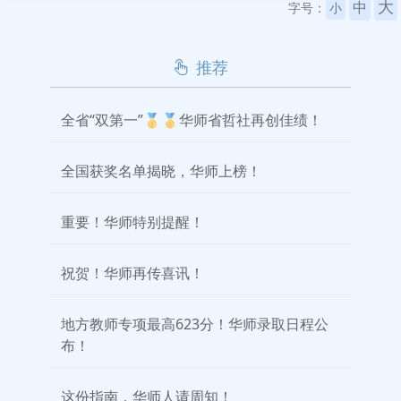
大
中
字号：
小
推荐
全省“双第一”🥇🥇华师省哲社再创佳绩！
全国获奖名单揭晓，华师上榜！
重要！华师特别提醒！
祝贺！华师再传喜讯！
地方教师专项最高623分！华师录取日程公
布！
这份指南，华师人请周知！