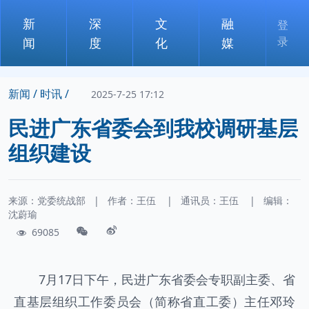
新
深
文
融
登
录
闻
度
化
媒
新闻 /
时讯 /
2025-7-25 17:12
民进广东省委会到我校调研基层
组织建设
来源：党委统战部
|
作者：
王伍
|
通讯员：
王伍
|
编辑：
沈蔚瑜
69085
7月17日下午，民进广东省委会专职副主委、省
直基层组织工作委员会（简称省直工委）主任邓玲