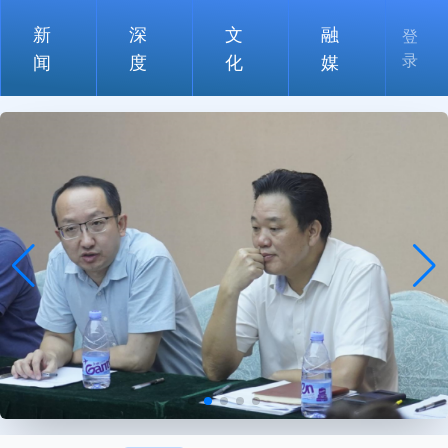
新
深
文
融
登
录
闻
度
化
媒