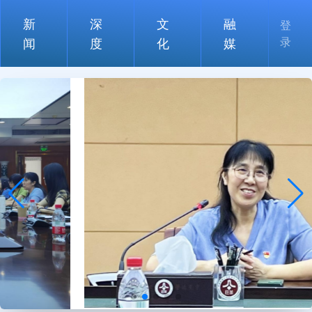
新
深
文
融
登
录
闻
度
化
媒