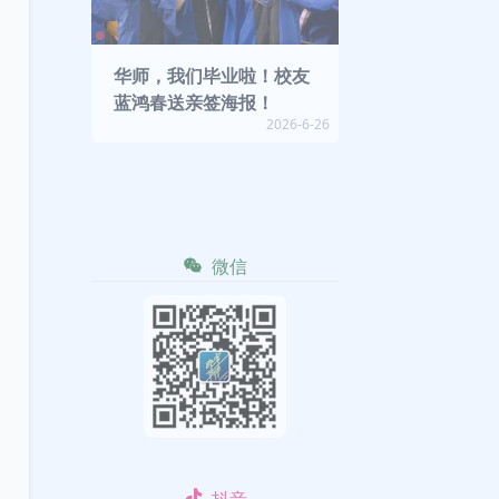
华师，我们毕业啦！校友
蓝鸿春送亲签海报！
2026-6-26
微信