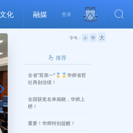
文化
融媒
登录
大
中
字号：
小
推荐
全省“双第一”🥇🥇华师省哲
社再创佳绩！
全国获奖名单揭晓，华师上
榜！
重要！华师特别提醒！