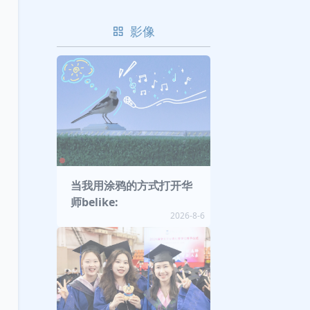
影像
当我用涂鸦的方式打开华
师belike:
2026-8-6