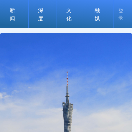
新
深
文
融
登
录
闻
度
化
媒