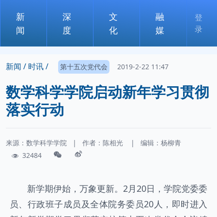
新
深
文
融
登
录
闻
度
化
媒
新闻 /
时讯 /
第十五次党代会
2019-2-22 11:47
数学科学学院启动新年学习贯彻
落实行动
来源：数学科学学院
|
作者：
陈相光
|
编辑：杨柳青
32484
新学期伊始，万象更新。2月20日，学院党委委
员、行政班子成员及全体院务委员20人，即时进入