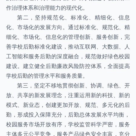
作治理体系和治理能力的现代化。
第二，坚持规范化、标准化、精细化、信息
化、市场化的发展方向。通过标准化、规范化、精
细化、市场化、信息化的管理创新、服务创新，完
善学校后勤标准化建设，推动互联网、大数据、人
工智能和服务后勤的深度融合，规范做好绿色校园
建设。建立健全后勤廉政风险防控体系，全面提高
学校后勤的管理水平和服务质量。
第三，坚定不移地贯彻创新、协调、绿色、开
放、共享的新发展理念，注重运用新的科技、新的
模式、新业态，创建更加开放、规范、多元化的后
勤，形成投入保障充分，后勤总体发展水平均衡，
校园服务市场开放有序，学校监管科学严密，服务
主体多元公平竞争，服务产品绿色安全丰富，充分