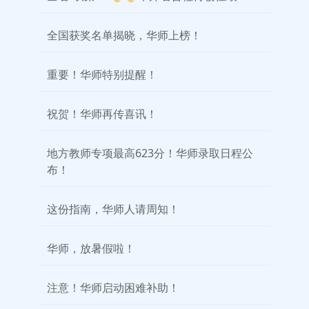
全国获奖名单揭晓，华师上榜！
重要！华师特别提醒！
祝贺！华师再传喜讯！
地方教师专项最高623分！华师录取日程公
布！
这份指南，华师人请周知！
华师，放暑假啦！
注意！华师启动困难补助！