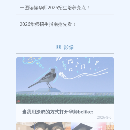
一图读懂华师2026招生培养亮点！
2026华师招生指南抢先看！
影像
当我用涂鸦的方式打开华师belike:
2026-8-6