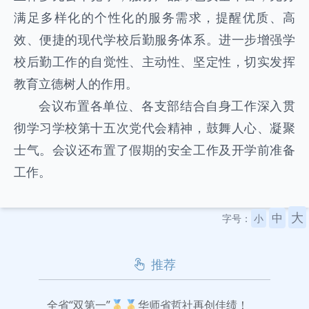
满足多样化的个性化的服务需求，提醒优质、高
效、便捷的现代学校后勤服务体系。进一步增强学
校后勤工作的自觉性、主动性、坚定性，切实发挥
教育立德树人的作用。
会议布置各单位、各支部结合自身工作深入贯
彻学习学校第十五次党代会精神，鼓舞人心、凝聚
士气。会议还布置了假期的安全工作及开学前准备
工作。
大
中
字号：
小
推荐
全省“双第一”🥇🥇华师省哲社再创佳绩！