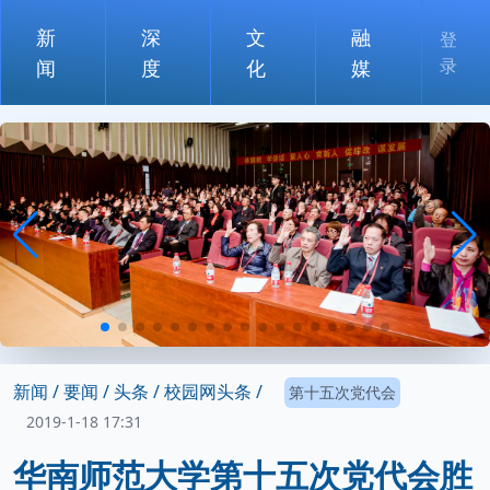
新
深
文
融
登
录
闻
度
化
媒
新闻 /
要闻 /
头条 /
校园网头条 /
第十五次党代会
2019-1-18 17:31
华南师范大学第十五次党代会胜