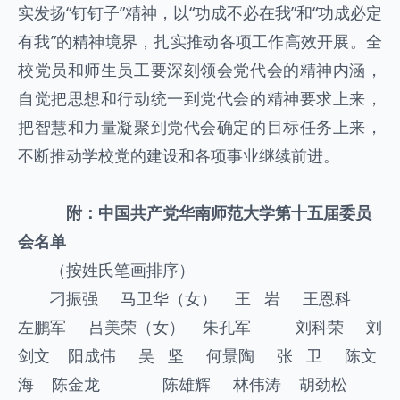
实发扬“钉钉子”精神，以“功成不必在我”和“功成必定
有我”的精神境界，扎实推动各项工作高效开展。全
校党员和师生员工要深刻领会党代会的精神内涵，
自觉把思想和行动统一到党代会的精神要求上来，
把智慧和力量凝聚到党代会确定的目标任务上来，
不断推动学校党的建设和各项事业继续前进。
附：中国共产党华南师范大学第十五届委员
会名单
（按姓氏笔画排序）
刁振强 马卫华（女） 王 岩 王恩科
左鹏军 吕美荣（女） 朱孔军 刘科荣 刘
剑文 阳成伟 吴 坚 何景陶 张 卫 陈文
海 陈金龙 陈雄辉 林伟涛 胡劲松