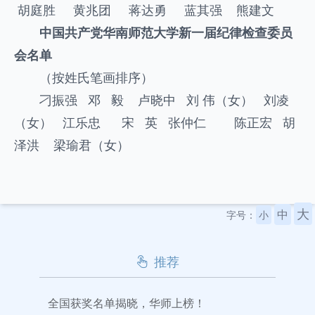
胡庭胜 黄兆团 蒋达勇 蓝其强 熊建文
中国共产党华南师范大学新一届纪律检查委员
会名单
（按姓氏笔画排序）
刁振强 邓 毅 卢晓中 刘 伟（女） 刘凌
（女） 江乐忠 宋 英 张仲仁 陈正宏 胡
泽洪 梁瑜君（女）
大
中
字号：
小
推荐
全国获奖名单揭晓，华师上榜！