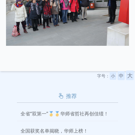
大
中
字号：
小
推荐
全省“双第一”🥇🥇华师省哲社再创佳绩！
全国获奖名单揭晓，华师上榜！