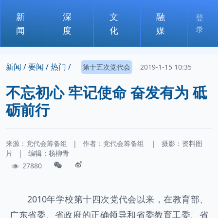
新
深
文
融
登
录
闻
度
化
媒
新闻 /
要闻 /
热门 /
第十五次党代会
2019-1-15 10:35
不忘初心 牢记使命 奋发有为 砥
砺前行
来源：党代会筹备组
|
作者：
党代会筹备组
|
摄影：
资料图
片
|
编辑：杨柳青
27880
2010年学校第十四次党代会以来，在教育部、
广东省委、省政府的正确领导和省委教育工委、省