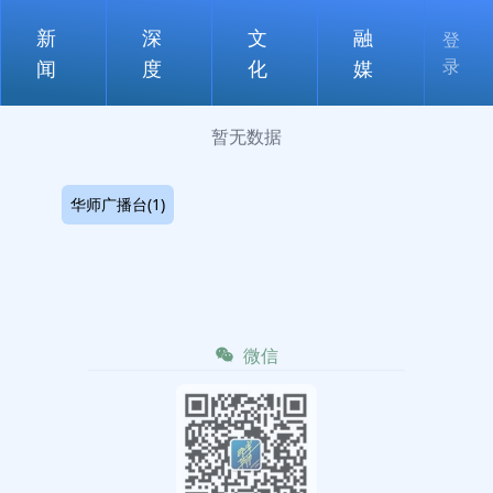
新
深
文
融
登
录
闻
度
化
媒
暂无数据
华师广播台(1)
微信