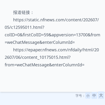
报道链接：
https://static.nfnews.com/content/202607/
05/c12595011.html?
colID=0&firstColID=59&appversion=13700&from
=weChatMessage&enterColumnId=
https://epaper.nfnews.com/nfdaily/html/20
2607/06/content_10175015.html?
from=weChatMessage&enterColumnId=
大
中
字号：
小