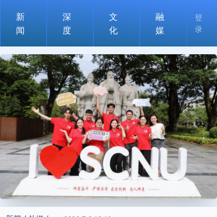
新
深
文
融
登
录
闻
度
化
媒