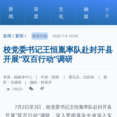
新
深
文
融
登
录
闻
度
化
媒
新闻 /
要闻 /
双百行动
2026-7-6 14:56
校党委书记王恒胤率队赴封开县
开展“双百行动”调研
来源：融媒体中心
|
作者：
陈婧
|
通讯员：
沈蔚瑜
|
摄
影：
吴建国
|
编辑：林海岸
19023
7月2日至3日，校党委书记王恒胤率队赴封开县
开展“双百行动”调研，深入贯彻落实全省深入实