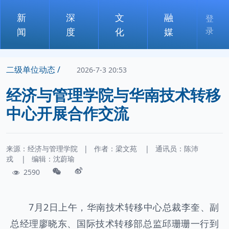
新
深
文
融
登
录
闻
度
化
媒
二级单位动态 /
2026-7-3 20:53
经济与管理学院与华南技术转移
中心开展合作交流
来源：经济与管理学院
|
作者：
梁文苑
|
通讯员：
陈沛
戎
|
编辑：沈蔚瑜
2590
7月2日上午，华南技术转移中心总裁李奎、副
总经理廖晓东、国际技术转移部总监邱珊珊一行到