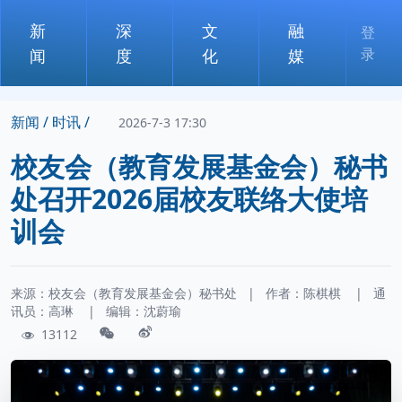
新
深
文
融
登
录
闻
度
化
媒
新闻 /
时讯 /
2026-7-3 17:30
校友会（教育发展基金会）秘书
处召开2026届校友联络大使培
训会
来源：校友会（教育发展基金会）秘书处
|
作者：
陈棋棋
|
通
讯员：
高琳
|
编辑：沈蔚瑜
13112