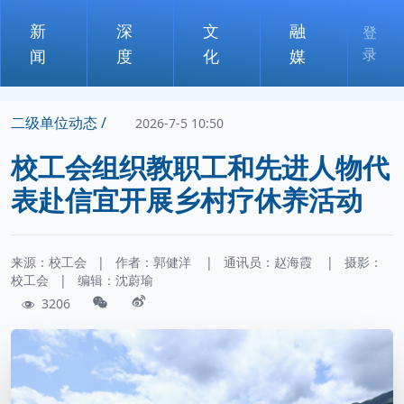
新
深
文
融
登
录
闻
度
化
媒
二级单位动态 /
2026-7-5 10:50
校工会组织教职工和先进人物代
表赴信宜开展乡村疗休养活动
来源：校工会
|
作者：
郭健洋
|
通讯员：
赵海霞
|
摄影：
校工会
|
编辑：沈蔚瑜
3206