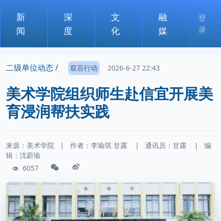
新
深
文
融
登
录
闻
度
化
媒
二级单位动态 /
双百行动
2026-6-27 22:43
美术学院组织师生赴信宜开展美
育浸润帮扶实践
来源：美术学院
|
作者：
李瑜琪
甘露
|
通讯员：
甘露
|
编
辑：沈蔚瑜
6057