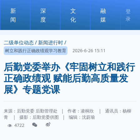
新
深
文
融
登
录
闻
度
化
媒
二级单位动态 /
新闻进行时 /
树立和践行正确政绩观学习教育
2026-6-26 15:11
后勤党委举办《牢固树立和践行
正确政绩观 赋能后勤高质量发
展》专题党课
来源：后勤党委 后勤管理处
|
作者：
凌桐欣
|
通讯员：
杨柳
青
|
摄影：
后勤党委供图
|
编辑：沈蔚瑜
4722