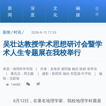
新
深
文
融
登
录
闻
度
化
媒
新闻 /
时讯 /
2026-6-15 17:33
吴壮达教授学术思想研讨会暨学
术人生专题展在我校举行
来源：地理科学学院
|
作者：
龙海涛
谢恺璇
杨欣
陈林
朱帝佳
|
通讯员：
周玉颖
|
摄影：
欧阳军 杨欣 郑思源 叶宇杭
|
编
辑：沈蔚瑜
14488
6月12日，在著名地理学家、我校地理学科奠基