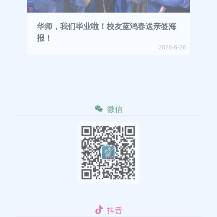
华师，我们毕业啦！校友蓝鸿春送亲签海
报！
2026-6-26
微信
抖音