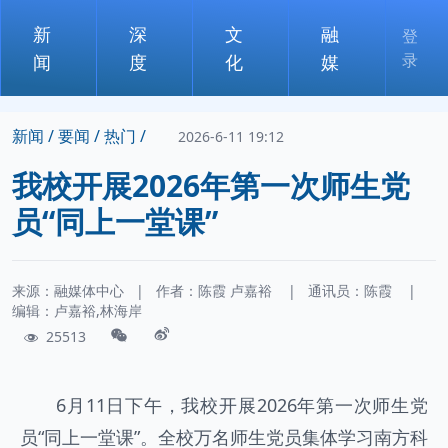
新
深
文
融
登
录
闻
度
化
媒
新闻 /
要闻 /
热门 /
2026-6-11 19:12
我校开展2026年第一次师生党
员“同上一堂课”
来源：融媒体中心
|
作者：
陈霞
卢嘉裕
|
通讯员：
陈霞
|
编辑：卢嘉裕,林海岸
25513
6月11日下午，我校开展2026年第一次师生党
员“同上一堂课”。全校万名师生党员集体学习南方科