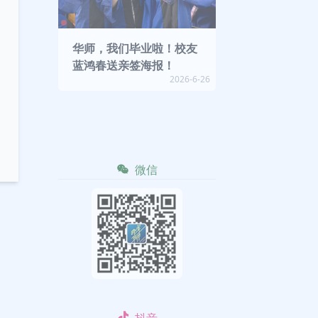
华师，我们毕业啦！校友
蓝鸿春送亲签海报！
2026-6-26
微信