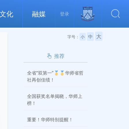
文化
融媒
登录
大
中
字号：
小
推荐
全省“双第一”🥇🥇华师省哲
社再创佳绩！
全国获奖名单揭晓，华师上
榜！
重要！华师特别提醒！