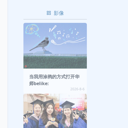
影像
当我用涂鸦的方式打开华
师belike:
2026-8-6