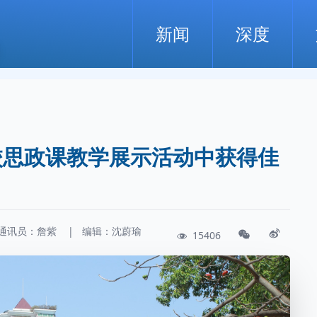
新闻
深度
校思政课教学展示活动中获得佳
通讯员：
詹紫
|
编辑：沈蔚瑜
15406