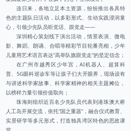
连日来，各地立足本土资源，纷纷推出各具特
色的主题队日活动，以多彩形式、生动实践浸润童
心，引领少先队员听党话、跟党走——
深圳精心策划线下演出活动，情景表演、微电
影、舞蹈、朗诵、合唱等精彩节目轮番亮相，少年
儿童用艺术语言表达“高举队旗跟党走”的坚定信念；
在广州市越秀区少年宫，AI机器人、超算科
普、5G眼科巡诊车等让孩子们大开眼界，现场设有
与讲述科学家故事、科学家精神的相关主题摊位，
以榜样力量引领价值取向；
珠海则组织近百名少先队员代表到港珠澳大桥
人工岛开展交流，依托“国之重器”，融合仪式教育、
实景研学等多元形式，打造独具湾区特色的思政课
堂……