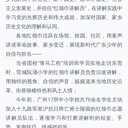
主义发展史，并担任“红领巾讲解员”，在讲解实践中
学习党的光辉历史和伟大成就，加深对国家、家乡
历史文化的理解和认同。
各地红领巾活跃在场馆、校园、社区，用童声
讲述革命故事、家乡变迁，展现新时代广东少年的
自信与担当——
当省团校“青马工程”培训班学员实地走访东莞
时，莞城阮涌小学的红领巾讲解员负责沿途讲解，
用独特的视角、自信的声音，娓娓道来当地历史沿
革、街巷骑楼特色和风土人情；
今年初，广州17所中小学校共70余名学生主动
加入十九路军淞沪抗日阵亡将士陵园的红领巾志愿
讲解员队伍，逐项学习和打磨讲解时的站姿、手
势、发声技巧、情感把控等；