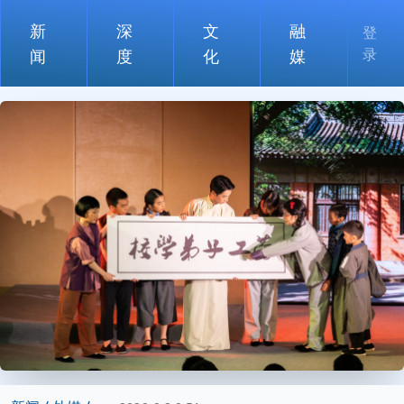
新
深
文
融
登
录
闻
度
化
媒