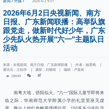
新闻 /
外媒 /
2026-6-2 9:51
2026年6月2日央视新闻、南方
日报、广东新闻联播：高举队旗
跟党走，做新时代好少年，广东
少先队火热开展“六一”主题队日
活动
来源：央视新闻、南方日报、广东新闻联播
|
作者：
姚昱旸
|
通讯员：
王灿华
|
摄影：
刘晓晴
|
编辑：卢嘉裕
28649
南粤大地，骄阳似火。“六一”国际儿童节即将来
临之际，华南师范大学附属小学的礼堂里座无虚
席，舞台上的红色帷幕缓缓拉开，150多名少先队员