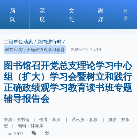
新
深
文
融
登
录
闻
度
化
媒
二级单位动态 /
新闻进行时 /
树立和践行正确政绩观学习教育
2026-4-2 15:19
图书馆召开党总支理论学习中心
组（扩大）学习会暨树立和践行
正确政绩观学习教育读书班专题
辅导报告会
来源：图书馆
|
作者：
李源
|
通讯员：
李源
|
摄影：
郑永
进
|
编辑：林海岸
5671