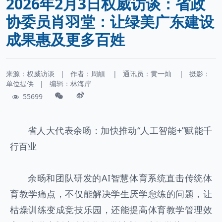
2026年2月3日权威访谈：省政
协委员肖羽堂：让绿美广东建设
成果惠及更多百姓
来源：权威访谈
|
作者：
周頔
|
通讯员：
黄一灿
|
摄影：
单位提供
|
编辑：林海岸
55699
省人大代表余旸：加快推动“人工智能+”赋能千
行百业
余旸和团队研发的AI智慧体育系统直击传统体
育教学痛点，不仅能解决学生厌学怠练的问题，让
枯燥训练变成竞技乐园，还能提高体育教学管理效