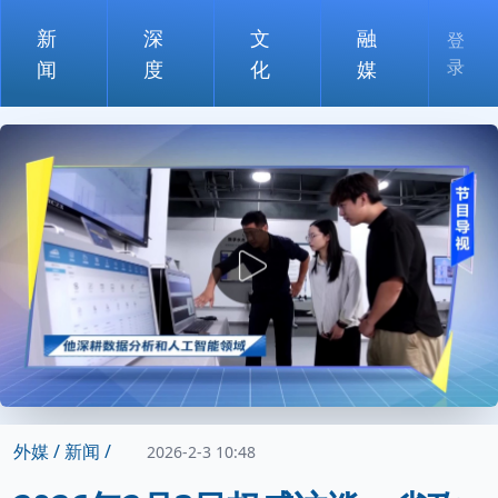
新
深
文
融
登
录
闻
度
化
媒
外媒 /
新闻 /
2026-2-3 10:48