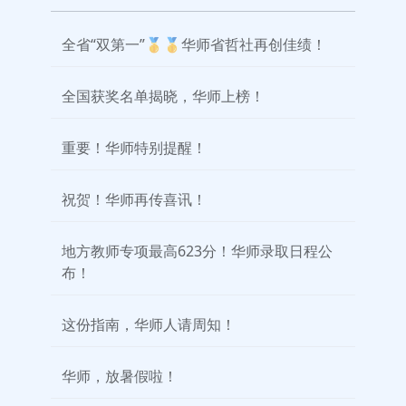
全省“双第一”🥇🥇华师省哲社再创佳绩！
全国获奖名单揭晓，华师上榜！
重要！华师特别提醒！
祝贺！华师再传喜讯！
地方教师专项最高623分！华师录取日程公
布！
这份指南，华师人请周知！
华师，放暑假啦！