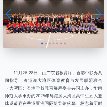
11月26-28日，由广东省教育厅、香港中联办共
同指导，粤港澳大湾区体育教育与发展联盟联合
（大湾区）香港学校教育展筹委会共同主办，华南
师范大学承办的2025年粤港澳大湾区高中生五人篮
球邀请赛在香港亚洲国际博览馆落幕，标志着历时