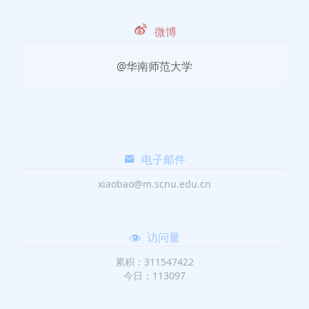
微博
@华南师范大学
电子邮件
xiaobao@m.scnu.edu.cn
访问量
累积：311547422
今日：113097