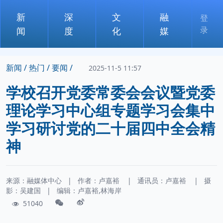
新
深
文
融
登
录
闻
度
化
媒
新闻 /
热门 /
要闻 /
2025-11-5 11:57
学校召开党委常委会会议暨党委
理论学习中心组专题学习会集中
学习研讨党的二十届四中全会精
神
来源：融媒体中心
|
作者：
卢嘉裕
|
通讯员：
卢嘉裕
|
摄
影：
吴建国
|
编辑：卢嘉裕,林海岸
51040