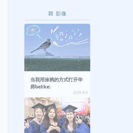
影像
当我用涂鸦的方式打开华
师belike:
2026-8-6