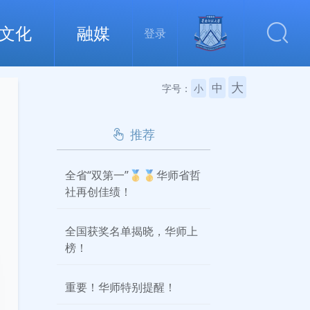
文化
融媒
登录
大
中
字号：
小
推荐
全省“双第一”🥇🥇华师省哲
社再创佳绩！
全国获奖名单揭晓，华师上
榜！
重要！华师特别提醒！