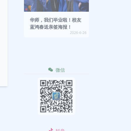
华师，我们毕业啦！校友
蓝鸿春送亲签海报！
2026-6-26
微信