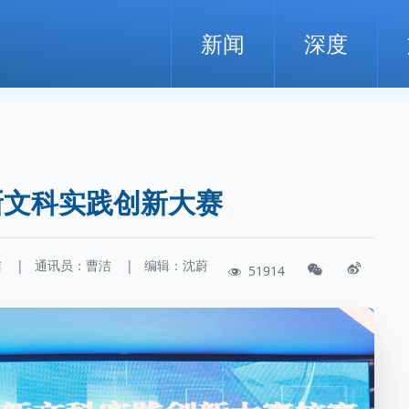
新闻
深度
新文科实践创新大赛
洁
|
通讯员：
曹洁
|
编辑：沈蔚
51914