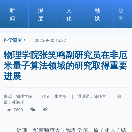
新
深
文
融
登
录
闻
度
化
媒
科学研究 /
2025-9-30 15:27
物理学院张笑鸣副研究员在非厄
米量子算法领域的研究取得重要
进展
来源：物理学院
|
作者：
张笑鸣
|
通讯员：
邹静宜
|
编
辑：林海岸
7603
近期，华南师范大学物理学院、原子亚原子结