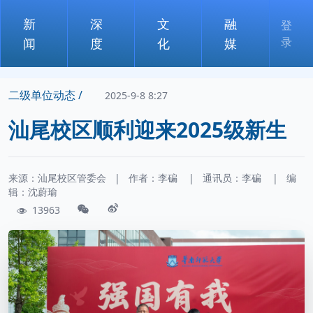
新
深
文
融
登
录
闻
度
化
媒
二级单位动态 /
2025-9-8 8:27
汕尾校区顺利迎来2025级新生
来源：汕尾校区管委会
|
作者：
李碥
|
通讯员：
李碥
|
编
辑：沈蔚瑜
13963