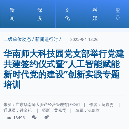
新
深
文
融
登
录
闻
度
化
媒
二级单位动态 /
新闻进行时 /
2025-9-1 13:26
华南师大科技园党支部举行党建
共建签约仪式暨“人工智能赋能
新时代党的建设”创新实践专题
培训
来源：广东华南师大资产经营管理有限公司
|
作者：
黄嘉雯
|
通讯员：
钟金苑
|
摄影：
黄嘉雯
|
编辑：沈蔚瑜
13496