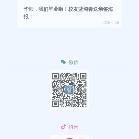
华师，我们毕业啦！校友蓝鸿春送亲签海
报！
2026-6-26
微信
抖音