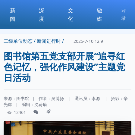
新
深
文
融
登
录
闻
度
化
媒
二级单位动态 /
新闻进行时 /
2025-7-10 12:9
图书馆第五党支部开展“追寻红
色记忆，强化作风建设”主题党
日活动
来源：图书馆
|
作者：
吴博扬
|
通讯员：
李源
|
摄影：
辛
光辉
|
编辑：沈蔚瑜
12461