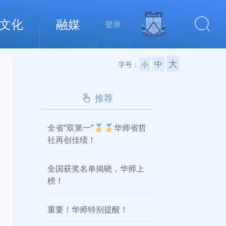
文化
融媒
登录
大
中
字号：
小
推荐
全省“双第一”🥇🥇华师省哲
社再创佳绩！
全国获奖名单揭晓，华师上
榜！
重要！华师特别提醒！