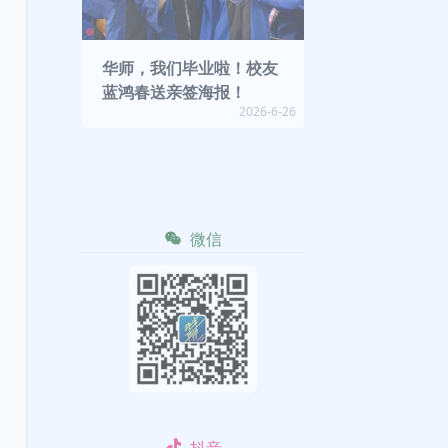
华师，我们毕业啦！校友
蓝鸿春送亲签海报！
2026-6-26
微信