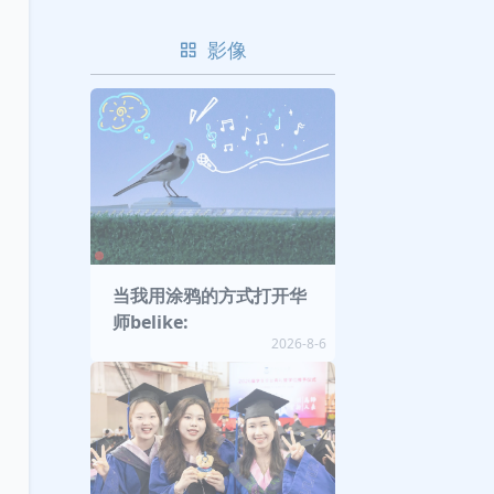
影像
当我用涂鸦的方式打开华
师belike:
2026-8-6