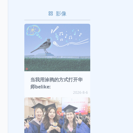
影像
当我用涂鸦的方式打开华
师belike:
2026-8-6