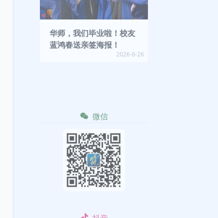
华师，我们毕业啦！校友
蓝鸿春送亲签海报！
2026-6-26
微信