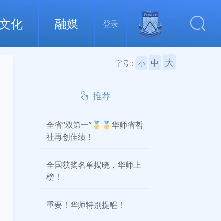
文化
融媒
登录
大
中
字号：
小
推荐
全省“双第一”🥇🥇华师省哲
社再创佳绩！
全国获奖名单揭晓，华师上
榜！
重要！华师特别提醒！