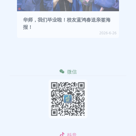
华师，我们毕业啦！校友蓝鸿春送亲签海
报！
2026-6-26
微信
抖音