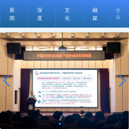
新
深
文
融
登
录
闻
度
化
媒