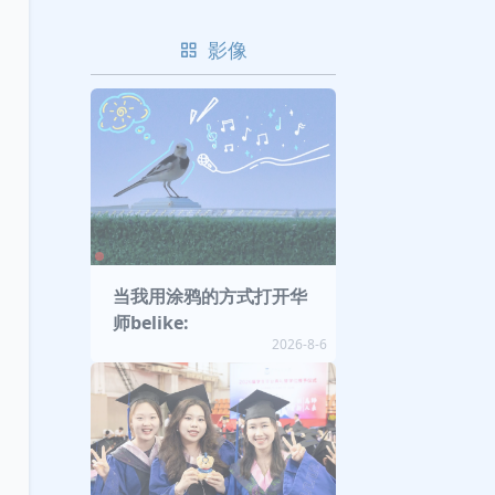
影像
当我用涂鸦的方式打开华
师belike:
2026-8-6