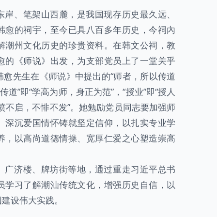
东岸、笔架山西麓，是我国现存历史最久远、
韩愈的祠宇，至今已具八百多年历史，今祠內
解潮州文化历史的珍贵资料。在韩文公祠，教
愈的《师说》出发，为支部党员上了一堂关乎
韩愈先生在《师说》中提出的“师者，所以传道
传道”即“学高为师，身正为范”，“授业”即“授人
不愤不启，不悱不发”。她勉励党员同志要加强师
、深沉爱国情怀铸就坚定信仰，以扎实专业学
养，以高尚道德情操、宽厚仁爱之心塑造崇高
、广济楼、牌坊街等地，通过重走习近平总书
员学习了解潮汕传统文化，增强历史自信，以
国建设伟大实践。