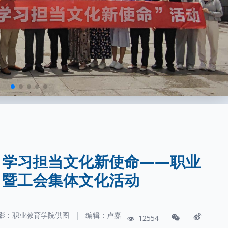
，学习担当文化新使命——职业
日暨工会集体文化活动
影：
职业教育学院供图
|
编辑：卢嘉
12554