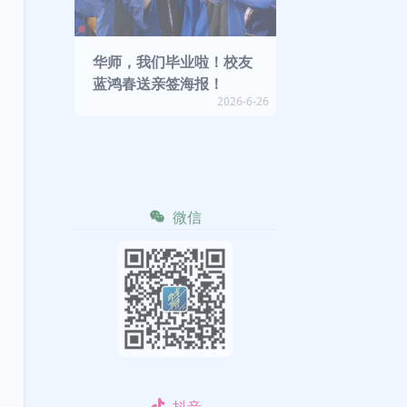
华师，我们毕业啦！校友
蓝鸿春送亲签海报！
2026-6-26
微信