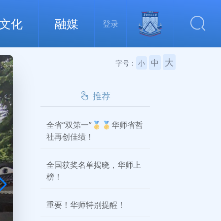
文化
融媒
登录
大
中
字号：
小
推荐
全省“双第一”🥇🥇华师省哲
社再创佳绩！
全国获奖名单揭晓，华师上
榜！
重要！华师特别提醒！