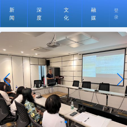
新
深
文
融
登
录
闻
度
化
媒