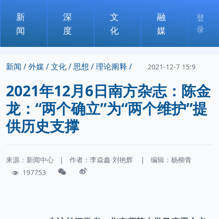
新
深
文
融
登
录
闻
度
化
媒
新闻 /
外媒 /
文化 /
思想 /
理论阐释 /
2021-12-7 15:9
2021年12月6日南方杂志：陈金
龙：“两个确立”为“两个维护”提
供历史支撑
来源：新闻中心
|
作者：
李焱鑫
刘艳辉
|
编辑：杨柳青
197753