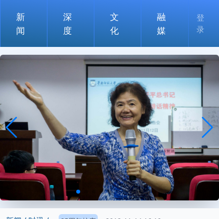
新
深
文
融
登
录
闻
度
化
媒