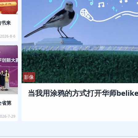
知书来
2026-8-6
影像
当我用涂鸦的方式打开华师belike
全省第
026-7-29