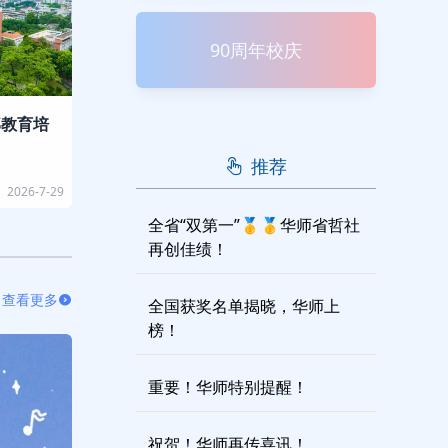
90周年校庆
部教育培
推荐
2026-7-29
全省“双第一”🥇🥇华师省哲社
再创佳绩！
查看更多
全国获奖名单揭晓，华师上
榜！
重要！华师特别提醒！
祝贺！华师再传喜讯！