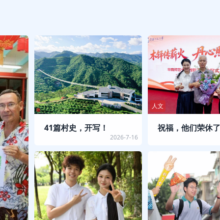
人文
41篇村史，开写！
祝福，他们荣休
2026-7-16