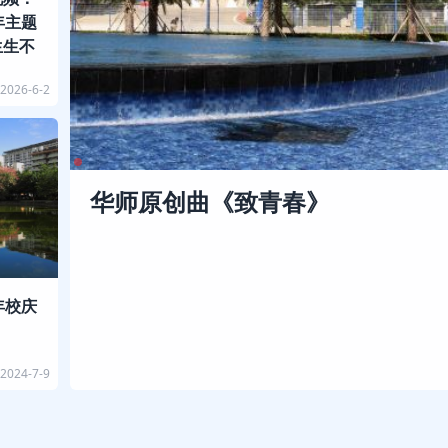
年主题
生生不
2026-6-2
华师原创曲《致青春》
年校庆
2024-7-9